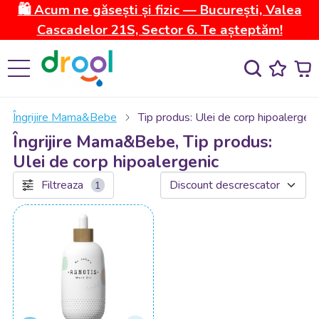
🛍️ Acum ne găsești și fizic — București, Valea
Cascadelor 21S, Sector 6. Te așteptăm!
Îngrijire Mama&Bebe
Tip produs: Ulei de corp hipoalergeni
Îngrijire Mama&Bebe, Tip produs:
Ulei de corp hipoalergenic
Filtreaza
1