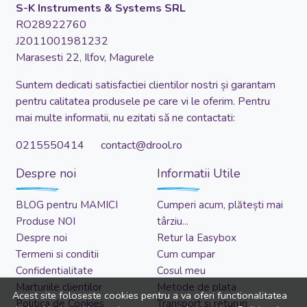
S-K Instruments & Systems SRL
RO28922760
J2011001981232
Marasesti 22, Ilfov, Magurele
Suntem dedicati satisfactiei clientilor nostri și garantam
pentru calitatea produsele pe care vi le oferim. Pentru
mai multe informatii, nu ezitati să ne contactati:
0215550414 contact@drool.ro
Despre noi
Informatii Utile
BLOG pentru MAMICI
Cumperi acum, plătești mai
Produse NOI
târziu...
Despre noi
Retur la Easybox
Termeni si conditii
Cum cumpar
Confidentialitate
Cosul meu
Marturiile clientilor
Metode de plata
Acest site foloseste cookies pentru a va oferi functionalitatea
Politica de Cookies
Transport si retururi