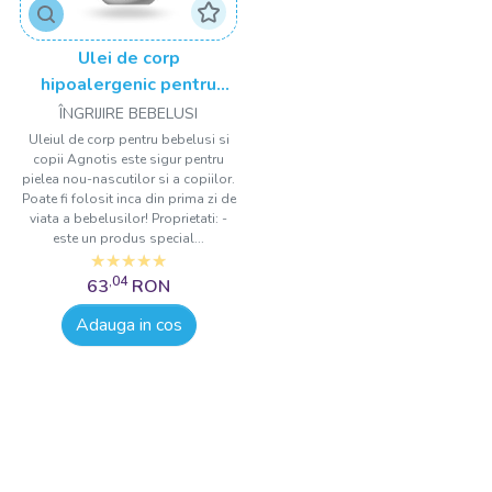
Ulei de corp
hipoalergenic pentru
bebelusi si copii Agnotis
ÎNGRIJIRE BEBELUSI
150 ml
Uleiul de corp pentru bebelusi si
copii Agnotis este sigur pentru
pielea nou-nascutilor si a copiilor.
Poate fi folosit inca din prima zi de
viata a bebelusilor! Proprietati: -
este un produs special...
,04
63
RON
Adauga in cos