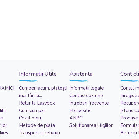
Informatii Utile
Asistenta
Cont cl
MAMICI
Cumperi acum, plătești
Informatii legale
Contul 
mai târziu...
Contacteaza-ne
Inregistr
Retur la Easybox
Intrebari frecvente
Recupera
tii
Cum cumpar
Harta site
Istoric 
te
Cosul meu
ANPC
Produse 
ilor
Metode de plata
Solutionarea litigiilor
Formular
kies
Transport si retururi
Retur in