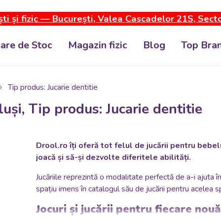
ti și fizic — București, Valea Cascadelor 21S, Sect
dare de Stoc
Magazin fizic
Blog
Top Bran
Tip produs: Jucarie dentitie
luși, Tip produs: Jucarie dentitie
Drool.ro îți oferă tot felul de jucării pentru bebe
joacă și să-și dezvolte diferitele abilități.
Jucăriile reprezintă o modalitate perfectă de a-i ajuta 
spațiu imens în catalogul său de jucării pentru acelea s
Jocuri și jucării pentru fiecare no