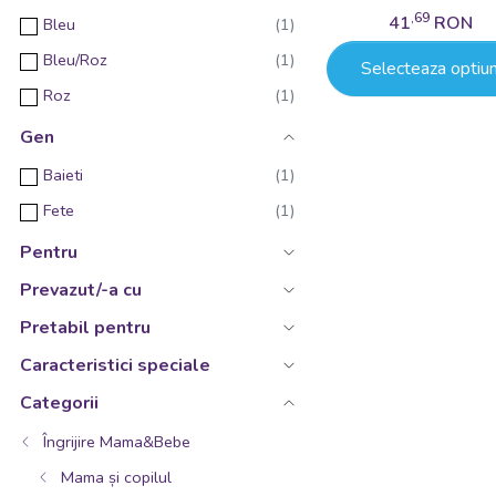
,69
41
RON
Bleu
Bleu/Roz
Selecteaza optiun
Roz
Gen
Baieti
Fete
Pentru
Prevazut/-a cu
Pretabil pentru
Caracteristici speciale
Categorii
Îngrijire Mama&Bebe
Mama și copilul