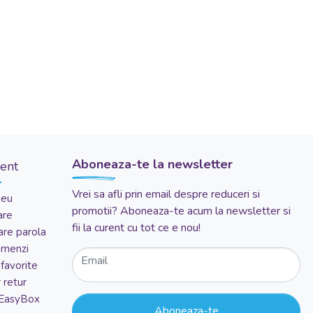
Aboneaza-te la newsletter
ient
Vrei sa afli prin email despre reduceri si
meu
promotii? Aboneaza-te acum la newsletter si
are
fii la curent cu tot ce e nou!
re parola
comenzi
Email
favorite
 retur
 EasyBox
Aboneaza-te