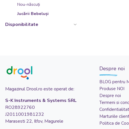
Nou-născuți
Jucării Bebeluși
Disponibilitate
Despre noi
BLOG pentru 
Magazinul Drool.ro este operat de:
Produse NOI
Despre noi
S-K Instruments & Systems SRL
Termeni si condi
RO28922760
Confidentialita
J2011001981232
Marturiile client
Marasesti 22, Ilfov, Magurele
Politica de Coo