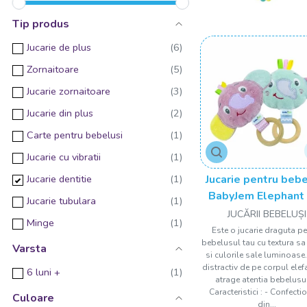
Tip produs
Jucarie de plus
Zornaitoare
Jucarie zornaitoare
Jucarie din plus
Carte pentru bebelusi
Jucarie cu vibratii
Jucarie pentru bebe
Jucarie dentitie
BabyJem Elephant
Jucarie tubulara
JUCĂRII BEBELUȘI
Minge
Este o jucarie draguta pe
bebelusul tau cu textura s
Varsta
si culorile sale luminoase.
distractiv de pe corpul elef
6 luni +
atrage atentia bebelusul
Caracteristici : - Confecti
Culoare
din...