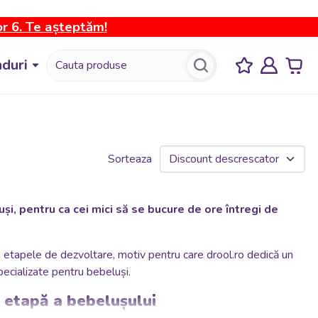
or 6. Te așteptăm!
duri
Sorteaza
luși, pentru ca cei mici să se bucure de ore întregi de
în etapele de dezvoltare, motiv pentru care drool.ro dedică un
pecializate pentru bebeluși.
uă etapă a bebelușului