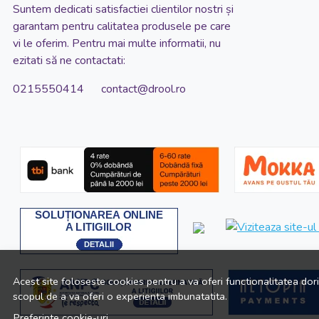
Suntem dedicati satisfactiei clientilor nostri și
garantam pentru calitatea produsele pe care
vi le oferim. Pentru mai multe informatii, nu
ezitati să ne contactati:
0215550414 contact@drool.ro
Acest site foloseste cookies pentru a va oferi functionalitatea dor
scopul de a va oferi o experienta imbunatatita.
Preferinte cookie-uri