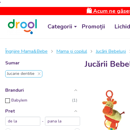
'
🛍️ Acum ne găseș
Categorii
Promoții
Lichi
Îngrijire Mama&Bebe
Mama și copilul
Jucării Bebeluși
Jucării Bebe
Sumar
Jucarie dentitie
Branduri
BabyJem
Pret
-