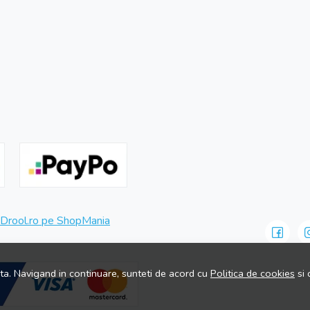
ita. Navigand in continuare, sunteti de acord cu
Politica de cookies
si 