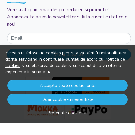
Vrei sa afli prin email despre reduceri si promotii?
Aboneaza-te acum la newsletter si fii la curent cu tot ce e
nou!
Email
Acest site foloseste cookies pentru a va oferi functionalitatea
Aboneaza-te
dorita. Navigand in continuare, sunteti de acord cu
Politica de
cookies
si cu plasarea de cookies, cu scopul de a va oferi o
experienta imbunatatita.
Accepta toate cookie-urile
Doar cookie-uri esentiale
Preferinte cookie-uri