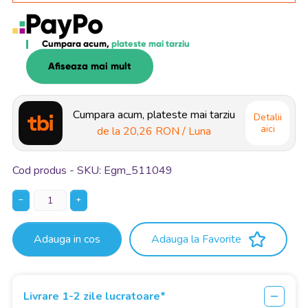
Cumpara acum,
plateste mai tarziu
Afiseaza mai mult
Cumpara acum, plateste mai tarziu
Detalii
aici
de la
20,26 RON
/ Luna
Cod produs - SKU
Egm_511049
−
+
Adauga in cos
Adauga la Favorite
Livrare 1-2 zile lucratoare*