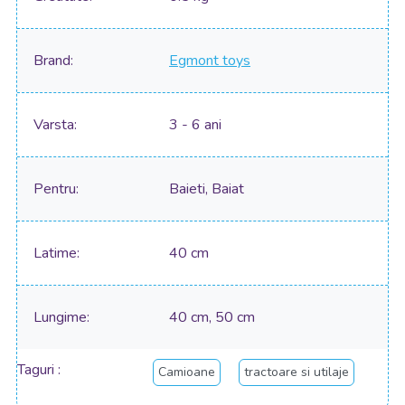
Brand
Egmont toys
Varsta
3 - 6 ani
Pentru
Baieti, Baiat
Latime
40 cm
Lungime
40 cm, 50 cm
Taguri
Camioane
tractoare si utilaje