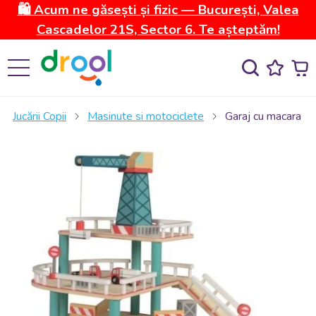
🛍️ Acum ne găsești și fizic — București, Valea
Cascadelor 21S, Sector 6. Te așteptăm!
Jucării Copii
Masinute si motociclete
Garaj cu macara si