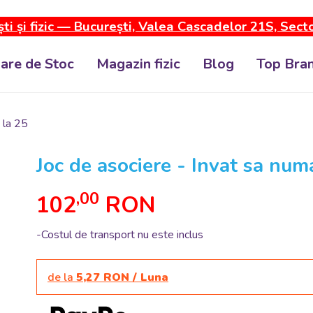
ti și fizic — București, Valea Cascadelor 21S, Sect
dare de Stoc
Magazin fizic
Blog
Top Bran
 la 25
Joc de asociere - Invat sa num
,00
102
RON
-Costul de transport nu este inclus
de la
5,27 RON / Luna