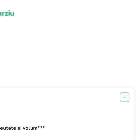
arziu
greutate si volum***