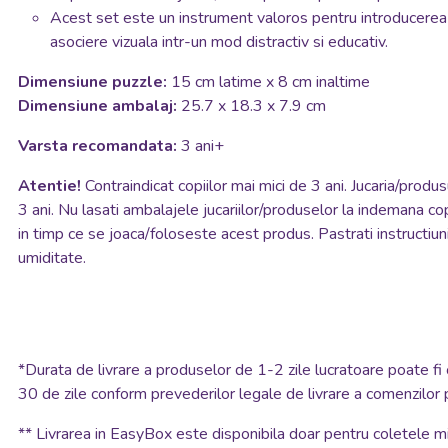
Acest set este un instrument valoros pentru introducerea c
asociere vizuala intr-un mod distractiv si educativ.
Dimensiune puzzle:
15 cm latime x 8 cm inaltime
Dimensiune ambalaj:
25.7 x 18.3 x 7.9 cm
Varsta recomandata:
3 ani+
Atentie!
Contraindicat copiilor mai mici de 3 ani. Jucaria/produ
3 ani. Nu lasati ambalajele jucariilor/produselor la indemana cop
in timp ce se joaca/foloseste acest produs. Pastrati instructiunil
umiditate.
*
Durata de livrare a produselor de 1-2 zile lucratoare poate fi 
30 de zile conform prevederilor legale de livrare a comenzilor 
**
Livrarea in EasyBox este disponibila doar pentru coletele mic