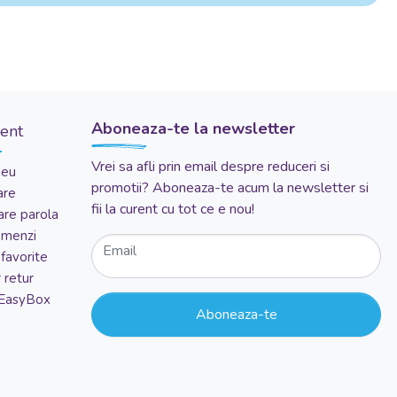
Aboneaza-te la newsletter
ient
Vrei sa afli prin email despre reduceri si
meu
promotii? Aboneaza-te acum la newsletter si
are
fii la curent cu tot ce e nou!
re parola
comenzi
Email
favorite
 retur
 EasyBox
Aboneaza-te