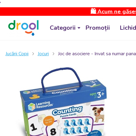
'
🛍️ Acum ne găseș
Categorii
Promoții
Lichi
Jucării Copii
Jocuri
Joc de asociere - Invat sa numar pana