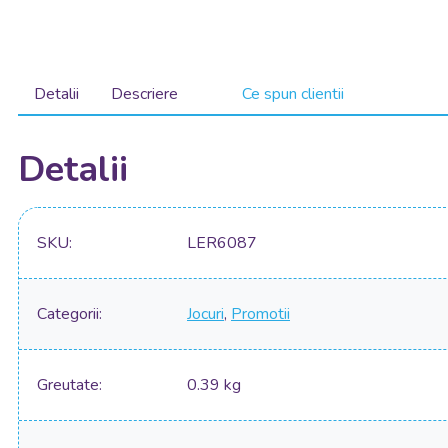
Detalii
Descriere
Ce spun clientii
Detalii
SKU
LER6087
Categorii
Jocuri
,
Promotii
Greutate
0.39 kg