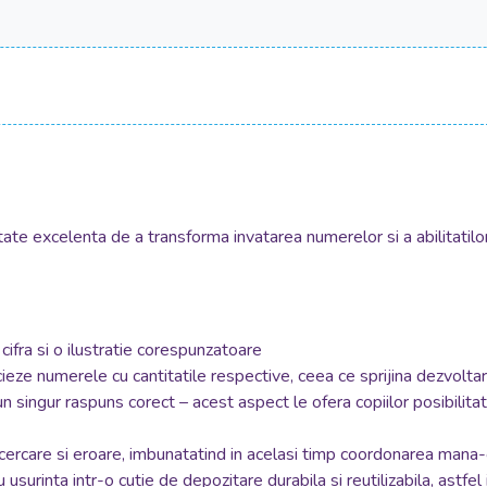
te excelenta de a transforma invatarea numerelor si a abilitatilor 
cifra si o ilustratie corespunzatoare
asocieze numerele cu cantitatile respective, ceea ce sprijina dezvol
n singur raspuns corect – acest aspect le ofera copiilor posibilita
incercare si eroare, imbunatatind in acelasi timp coordonarea mana-
urinta intr-o cutie de depozitare durabila si reutilizabila, astfel i