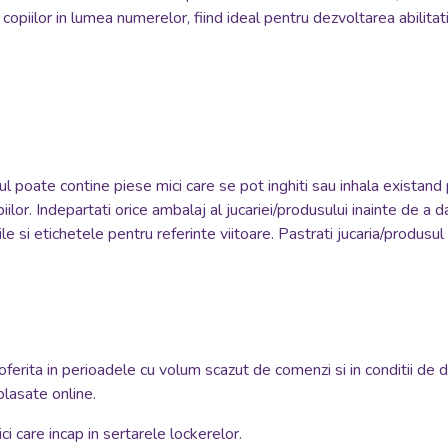
opiilor in lumea numerelor, fiind ideal pentru dezvoltarea abilita
sul poate contine piese mici care se pot inghiti sau inhala existand 
iilor. Indepartati orice ambalaj al jucariei/produsului inainte de a 
e si etichetele pentru referinte viitoare. Pastrati jucaria/produsul 
oferita in perioadele cu volum scazut de comenzi si in conditii de 
plasate online.
i care incap in sertarele lockerelor.