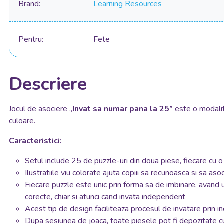
Brand
Learning Resources
Pentru
Fete
Descriere
Jocul de asociere „
Invat sa numar pana la 25”
este o modalita
culoare.
Caracteristici:
Setul include 25 de puzzle-uri din doua piese, fiecare cu o 
Ilustratiile viu colorate ajuta copiii sa recunoasca si sa 
Fiecare puzzle este unic prin forma sa de imbinare, avand u
corecte, chiar si atunci cand invata independent
Acest tip de design faciliteaza procesul de invatare prin 
Dupa sesiunea de joaca, toate piesele pot fi depozitate cu us