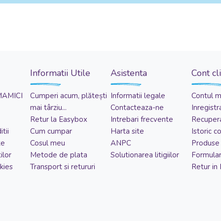
Informatii Utile
Asistenta
Cont cl
MAMICI
Cumperi acum, plătești
Informatii legale
Contul 
mai târziu...
Contacteaza-ne
Inregistr
Retur la Easybox
Intrebari frecvente
Recupera
tii
Cum cumpar
Harta site
Istoric 
te
Cosul meu
ANPC
Produse 
ilor
Metode de plata
Solutionarea litigiilor
Formular
kies
Transport si retururi
Retur in