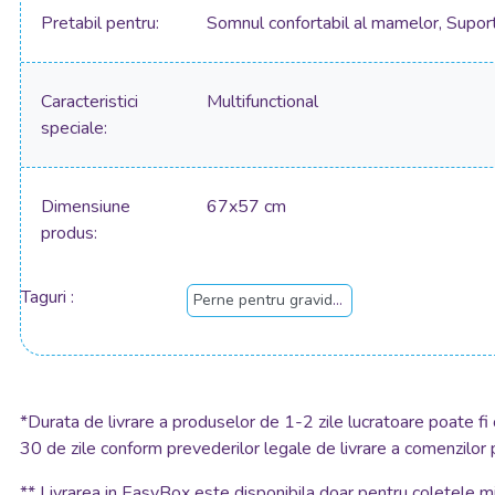
Pretabil pentru
Somnul confortabil al mamelor, Suport 
Caracteristici
Multifunctional
speciale
Dimensiune
67x57 cm
produs
Taguri
Perne pentru gravide si alaptare
*
Durata de livrare a produselor de 1-2 zile lucratoare poate fi 
30 de zile conform prevederilor legale de livrare a comenzilor 
**
Livrarea in EasyBox este disponibila doar pentru coletele mic