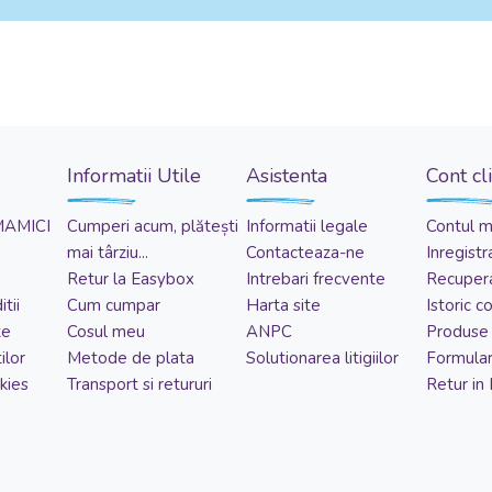
Informatii Utile
Asistenta
Cont cl
MAMICI
Cumperi acum, plătești
Informatii legale
Contul 
mai târziu...
Contacteaza-ne
Inregistr
Retur la Easybox
Intrebari frecvente
Recupera
tii
Cum cumpar
Harta site
Istoric 
te
Cosul meu
ANPC
Produse 
ilor
Metode de plata
Solutionarea litigiilor
Formular
kies
Transport si retururi
Retur in