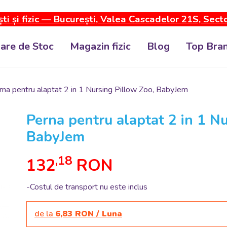
ti și fizic — București, Valea Cascadelor 21S, Sect
dare de Stoc
Magazin fizic
Blog
Top Bran
rna pentru alaptat 2 in 1 Nursing Pillow Zoo, BabyJem
Perna pentru alaptat 2 in 1 N
BabyJem
,18
132
RON
-Costul de transport nu este inclus
de la
6,83 RON / Luna