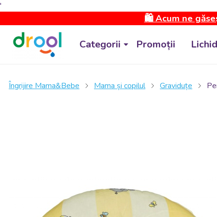
'
🛍️ Acum ne găseș
Categorii
Promoții
Lichi
Îngrijire Mama&Bebe
Mama și copilul
Graviduțe
Pe