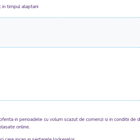
in timpul alaptarii
oferita in perioadele cu volum scazut de comenzi si in conditii de 
plasate online.
i care incap in sertarele lockerelor.