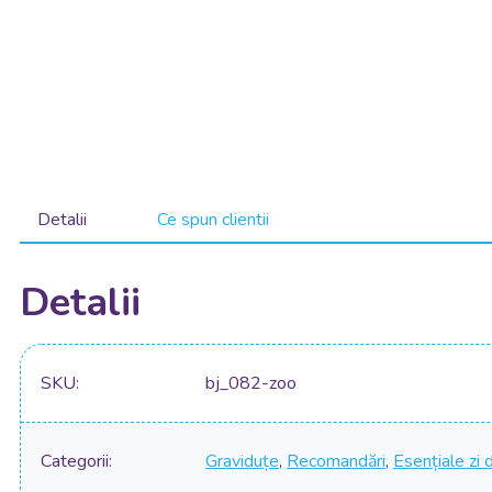
Detalii
Ce spun clientii
Detalii
SKU
bj_082-zoo
Categorii
Graviduțe
,
Recomandări
,
Esențiale zi d