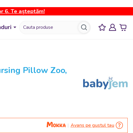
or 6. Te așteptăm!
duri
ursing Pillow Zoo,
Avans pe gustul tau