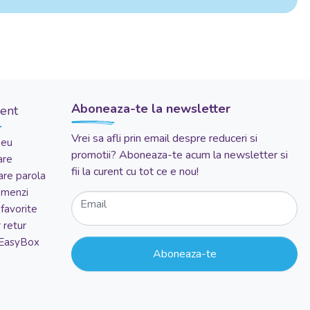
Aboneaza-te la newsletter
ient
Vrei sa afli prin email despre reduceri si
meu
promotii? Aboneaza-te acum la newsletter si
are
fii la curent cu tot ce e nou!
re parola
comenzi
Email
favorite
 retur
 EasyBox
Aboneaza-te