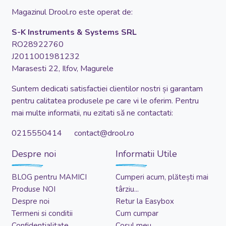
Magazinul Drool.ro este operat de:
S-K Instruments & Systems SRL
RO28922760
J2011001981232
Marasesti 22, Ilfov, Magurele
Suntem dedicati satisfactiei clientilor nostri și garantam
pentru calitatea produsele pe care vi le oferim. Pentru
mai multe informatii, nu ezitati să ne contactati:
0215550414 contact@drool.ro
Despre noi
Informatii Utile
BLOG pentru MAMICI
Cumperi acum, plătești mai
Produse NOI
târziu...
Despre noi
Retur la Easybox
Termeni si conditii
Cum cumpar
Confidentialitate
Cosul meu