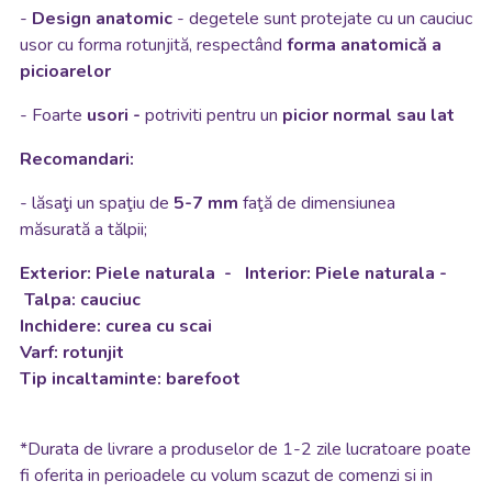
-
Design anatomic
- degetele sunt protejate cu un cauciuc
usor cu forma rotunjită, respectând
forma anatomică a
picioarelor
-
Foarte
usori -
potriviti pentru un
picior normal sau lat
Recomandari:
- lăsaţi un spaţiu de
5-7 mm
faţă de dimensiunea
măsurată a tălpii;
Exterior: Piele naturala - Interior: Piele naturala -
Talpa: cauciuc
Inchidere: curea cu scai
Varf: rotunjit
Tip incaltaminte: barefoot
*
Durata de livrare a produselor de 1-2 zile lucratoare poate
fi oferita in perioadele cu volum scazut de comenzi si in