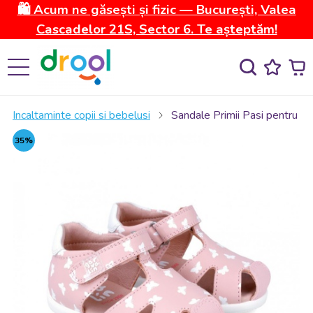
🛍️ Acum ne găsești și fizic — București, Valea
Cascadelor 21S, Sector 6. Te așteptăm!
Incaltaminte copii si bebelusi
Sandale Primii Pasi pentru Cop
35%