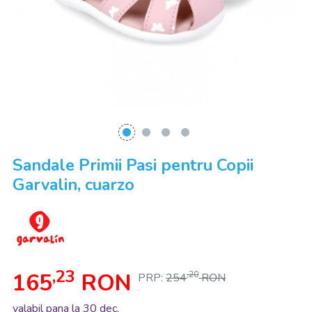
Sandale Primii Pasi pentru Copii
Garvalin, cuarzo
,23
165
RON
,20
PRP:
254
RON
.
valabil pana la 30 dec.