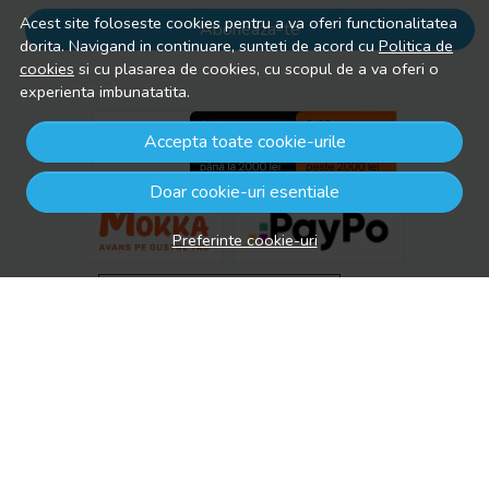
Acest site foloseste cookies pentru a va oferi functionalitatea
Aboneaza-te
dorita. Navigand in continuare, sunteti de acord cu
Politica de
cookies
si cu plasarea de cookies, cu scopul de a va oferi o
experienta imbunatatita.
Accepta toate cookie-urile
Doar cookie-uri esentiale
Preferinte cookie-uri