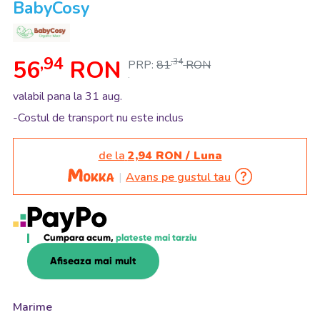
BabyCosy
,94
56
RON
,34
PRP:
81
RON
.
valabil pana la 31 aug.
-Costul de transport nu este inclus
de la
2,94 RON / Luna
Avans pe gustul tau
Cumpara acum,
plateste mai tarziu
Afiseaza mai mult
Marime