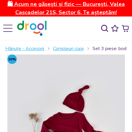
🛍️ Acum ne găsești și fizic — București, Valea
Cascadelor 21S, Sector 6. Te așteptăm!
Hăinuțe - Accesorii
Compleuri copii
Set 3 piese: body c
30%