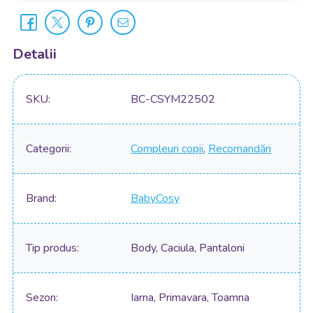
Detalii
SKU
BC-CSYM22502
Categorii
Compleuri copii
,
Recomandări
Brand
BabyCosy
Tip produs
Body, Caciula, Pantaloni
Sezon
Iarna, Primavara, Toamna