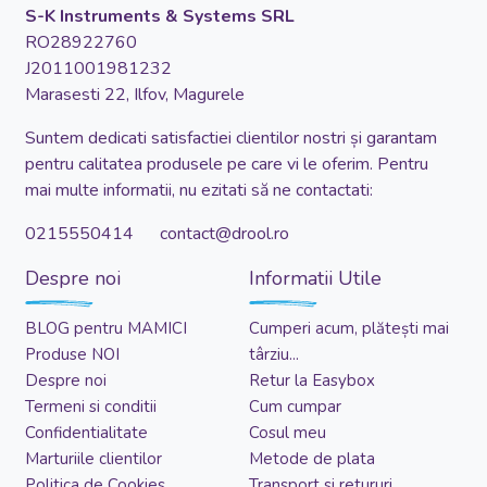
S-K Instruments & Systems SRL
RO28922760
J2011001981232
Marasesti 22, Ilfov, Magurele
Suntem dedicati satisfactiei clientilor nostri și garantam
pentru calitatea produsele pe care vi le oferim. Pentru
mai multe informatii, nu ezitati să ne contactati:
0215550414 contact@drool.ro
Despre noi
Informatii Utile
BLOG pentru MAMICI
Cumperi acum, plătești mai
Produse NOI
târziu...
Despre noi
Retur la Easybox
Termeni si conditii
Cum cumpar
Confidentialitate
Cosul meu
Marturiile clientilor
Metode de plata
Politica de Cookies
Transport si retururi