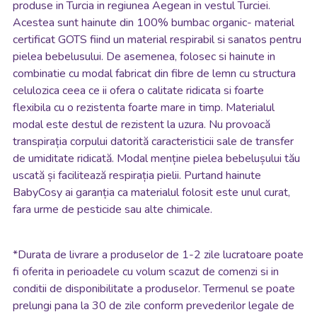
produse in Turcia in regiunea Aegean in vestul Turciei.
Acestea sunt hainute din 100% bumbac organic- material
certificat GOTS fiind un material respirabil si sanatos pentru
pielea bebelusului. De asemenea, folosec si hainute in
combinatie cu modal fabricat din fibre de lemn cu structura
celulozica ceea ce ii ofera o calitate ridicata si foarte
flexibila cu o rezistenta foarte mare in timp. Materialul
modal este destul de rezistent la uzura. Nu provoacă
transpirația corpului datorită caracteristicii sale de transfer
de umiditate ridicată. Modal menține pielea bebelușului tău
uscată și facilitează respirația pielii. Purtand hainute
BabyCosy ai garanția ca materialul folosit este unul curat,
fara urme de pesticide sau alte chimicale.
*
Durata de livrare a produselor de 1-2 zile lucratoare poate
fi oferita in perioadele cu volum scazut de comenzi si in
conditii de disponibilitate a produselor. Termenul se poate
prelungi pana la 30 de zile conform prevederilor legale de