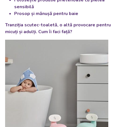
sensibilă
Prosop și mănușă pentru baie
Tranziția scutec-toaletă, o altă provocare pentru
micuți și adulți. Cum îi faci față?