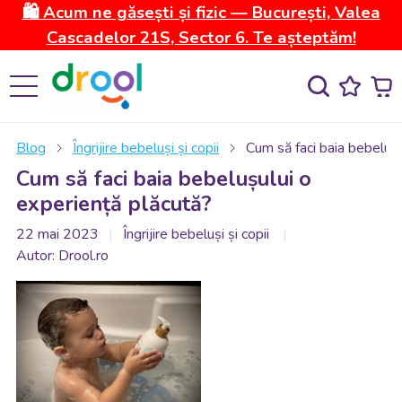
🛍️ Acum ne găsești și fizic — București, Valea
Cascadelor 21S, Sector 6. Te așteptăm!
Blog
Îngrijire bebeluși și copii
Cum să faci baia bebelușu
Cum să faci baia bebelușului o
experiență plăcută?
22 mai 2023
Îngrijire bebeluși și copii
Autor: Drool.ro