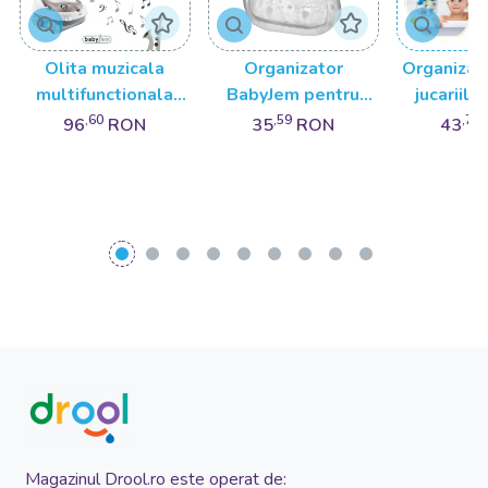
Olita muzicala
Organizator
Organizat
multifunctionala
BabyJem pentru
jucariile
BabyJem Masinuta
jucariile de baie
Ocean B
,60
,59
,72
96
RON
35
RON
43
Baby Bath
Magazinul Drool.ro este operat de: