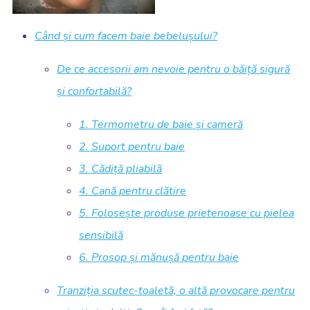
Când și cum facem baie bebelușului?
De ce accesorii am nevoie pentru o băiță sigură
și confortabilă?
1. Termometru de baie și cameră
2. Suport pentru baie
3. Cădiță pliabilă
4. Cană pentru clătire
5. Folosește produse prietenoase cu pielea
sensibilă
6. Prosop și mănușă pentru baie
Tranziția scutec-toaletă, o altă provocare pentru