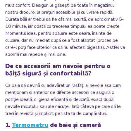
mult confort. Desigur, le găsești pe toate în magazinul
nostru drool.ro, la prețuri accesibile și cu livrare rapidă.
Durata băii ar trebui să fie cât mai scurtă, de aproximativ 5-
10 minute, iar odată cu trecerea timpului ea poate crește.
Momentul ideal pentru spălare este seara, înainte de
culcare, dar nu imediat după ce a fost alăptat (proces pe
care-l poți face ulterior ca să nu afectezi digestia). Astfel va
adormi mai repede și mai bine.
De ce accesorii am nevoie pentru o
băiță sigură și confortabilă?
Ca baia să devină cu adevărat un răsfăț, ai nevoie așa cum
menționam și anterior de diferite accesorii ce asigură o
poziție ideală, o igienă eficientă și delicată, exact după
nevoile micuțului sau ale micuței. Iată câteva pe care să le
treci în revistă și implicit, pe lista ta de cumpărături.
1.
Termometru
de baie și cameră