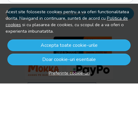
Acest site foloseste cookies pentru a va oferi functionalitatea
Aboneaza-te
dorita. Navigand in continuare, sunteti de acord cu
Politica de
cookies
si cu plasarea de cookies, cu scopul de a va oferi o
experienta imbunatatita.
Accepta toate cookie-urile
Doar cookie-uri esentiale
Preferinte cookie-uri