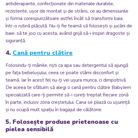
antiderapante, confecționate din materiale durabile,
rezistente, ușor de montat și de strâns, ce au dimensiunile
și forma corespunzătoare astfel încât să transformi baia
într-o rutină plăcută. Nu-ți fie teamă să folosești și jucării de
baie, să te joci cu acesta, având grijă să-i inspiri dragoste și
siguranță.
4.
Cană pentru clătire
Folosindu-ți mâinile, riști ca apa sau detergentul să ajungă
pe fața bebelușului, ceea ce poate stârni disconfort și
teamă. Iar în acest fel nu-ți vei ușura munca, ci dimpotrivă.
De aceea te sfătuim să alegi o cană pentru clătire BabyJem
specializată care-ți permite să-i cureți treptat fiecare zonă
în parte, inclusiv zona creștetului. Cana se pliază cu ușurință
și nu ocupă mult spațiu în bagajul de călătorie.
5. Folosește produse prietenoase cu
pielea sensibilă