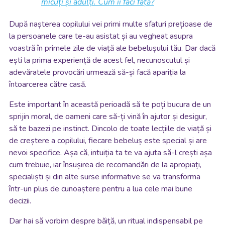
micuți și adulți. Cum îi faci față?
După nașterea copilului vei primi multe sfaturi prețioase de
la persoanele care te-au asistat și au vegheat asupra
voastră în primele zile de viață ale bebelușului tău. Dar dacă
ești la prima experiență de acest fel, necunoscutul și
adevăratele provocări urmează să-și facă apariția la
întoarcerea către casă.
Este important în această perioadă să te poți bucura de un
sprijin moral, de oameni care să-ți vină în ajutor și desigur,
să te bazezi pe instinct. Dincolo de toate lecțiile de viață și
de creștere a copilului, fiecare bebeluș este special și are
nevoi specifice. Așa că, intuiția ta te va ajuta să-l crești așa
cum trebuie, iar însușirea de recomandări de la apropiați,
specialiști și din alte surse informative se va transforma
într-un plus de cunoaștere pentru a lua cele mai bune
decizii.
Dar hai să vorbim despre băiță, un ritual indispensabil pe