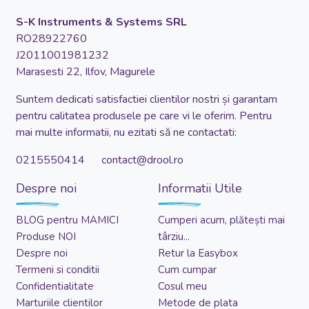
S-K Instruments & Systems SRL
RO28922760
J2011001981232
Marasesti 22, Ilfov, Magurele
Suntem dedicati satisfactiei clientilor nostri și garantam
pentru calitatea produsele pe care vi le oferim. Pentru
mai multe informatii, nu ezitati să ne contactati:
0215550414 contact@drool.ro
Despre noi
Informatii Utile
BLOG pentru MAMICI
Cumperi acum, plătești mai
Produse NOI
târziu...
Despre noi
Retur la Easybox
Termeni si conditii
Cum cumpar
Confidentialitate
Cosul meu
Marturiile clientilor
Metode de plata