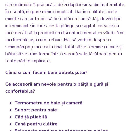
care mămicile îl practică zi de zi după ieșirea din maternitate.
În esență, nu pare nimic complicat. Dar în realitate, acele
minute care ar trebui să fie o plăcere, un răsfăț, devin clipe
interminabile în care acesta plânge și e agitat, ceea ce nu
face decât să-ți producă un disconfort mental crezând că nu
faci lucrurile așa cum trebuie. Hai să vorbim despre ce
schimbări poți face ca la final, totul să se termine cu bine și
băița să se transforme într-o sarcină satisfăcătoare pentru
toate părțile implicate.
Când și cum facem baie bebelușului?
Ce accesorii am nevoie pentru o băiță sigură și
confortabilă?
Termometru de baie și cameră
Suport pentru baie
Cădiță pliabilă
Cană pentru clătire
Folosește produse prietenoase cu pielea