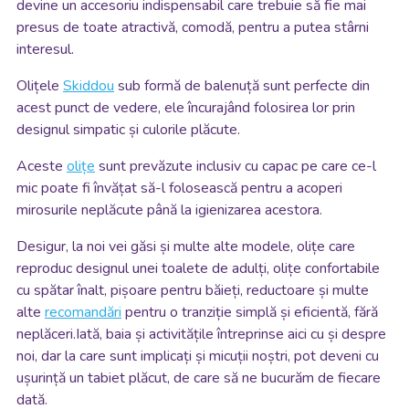
devine un accesoriu indispensabil care trebuie să fie mai
presus de toate atractivă, comodă, pentru a putea stârni
interesul.
Olițele
Skiddou
sub formă de balenuță sunt perfecte din
acest punct de vedere, ele încurajând folosirea lor prin
designul simpatic și culorile plăcute.
Aceste
olițe
sunt prevăzute inclusiv cu capac pe care ce-l
mic poate fi învățat să-l folosească pentru a acoperi
mirosurile neplăcute până la igienizarea acestora.
Desigur, la noi vei găsi și multe alte modele, olițe care
reproduc designul unei toalete de adulți, olițe confortabile
cu spătar înalt, pișoare pentru băieți, reductoare și multe
alte
recomandări
pentru o tranziție simplă și eficientă, fără
neplăceri.
Iată, baia și activitățile întreprinse aici cu și despre
noi, dar la care sunt implicați și micuții noștri, pot deveni cu
ușurință un tabiet plăcut, de care să ne bucurăm de fiecare
dată.