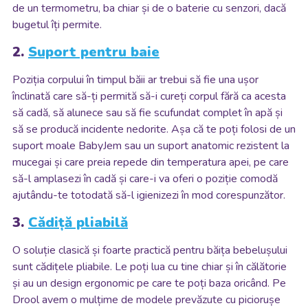
de un termometru, ba chiar și de o baterie cu senzori, dacă
bugetul îți permite.
2.
Suport pentru baie
Poziția corpului în timpul băii ar trebui să fie una ușor
înclinată care să-ți permită să-i cureți corpul fără ca acesta
să cadă, să alunece sau să fie scufundat complet în apă și
să se producă incidente nedorite. Așa că te poți folosi de un
suport moale BabyJem sau un suport anatomic rezistent la
mucegai și care preia repede din temperatura apei, pe care
să-l amplasezi în cadă și care-i va oferi o poziție comodă
ajutându-te totodată să-l igienizezi în mod corespunzător.
3.
Cădiță pliabilă
O soluție clasică și foarte practică pentru băița bebelușului
sunt cădițele pliabile. Le poți lua cu tine chiar și în călătorie
și au un design ergonomic pe care te poți baza oricând. Pe
Drool avem o mulțime de modele prevăzute cu piciorușe