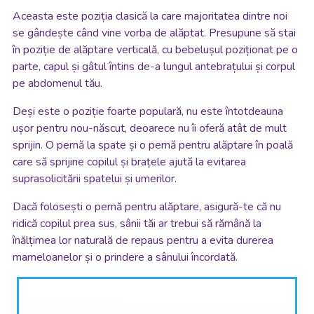
Aceasta este poziția clasică la care majoritatea dintre noi
se gândește când vine vorba de alăptat. Presupune să stai
în poziție de alăptare verticală, cu bebelușul poziționat pe o
parte, capul și gâtul întins de-a lungul antebrațului și corpul
pe abdomenul tău.
Deși este o poziție foarte populară, nu este întotdeauna
ușor pentru nou-născut, deoarece nu îi oferă atât de mult
sprijin. O pernă la spate și o pernă pentru alăptare în poală
care să sprijine copilul și brațele ajută la evitarea
suprasolicitării spatelui și umerilor.
Dacă folosești o pernă pentru alăptare, asigură-te că nu
ridică copilul prea sus, sânii tăi ar trebui să rămână la
înălțimea lor naturală de repaus pentru a evita durerea
mameloanelor și o prindere a
sânului încordată.