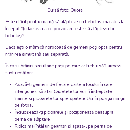
Sursă foto: Quora
Este dificil pentru mamă să alăpteze un bebeluș, mai ales la
început, îți dai seama ce provocare este să alăptezi doi
bebeluși?
Dacă ești o mămică norocoasă de gemeni poți opta pentru
hrănirea simultană sau separată.
În cazul hrănirii simultane pașii pe care ar trebui să îi urmezi
sunt următorii:
Așază-ți gemenii de fiecare parte a locului în care
intenționezi să stai. Capetele lor vor fi îndreptate
înainte și picioarele lor spre spatele tău, în poziția mingii
de fotbal.
Încrucișează-ți picioarele și poziționează deasupra
perna de alăptare.
Ridică mai întâi un geamăn și așază-l pe perna de