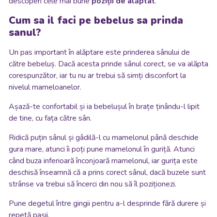
descoperi cele mai bune
poziții de alăptat
.
Cum sa il faci pe bebelus sa prinda
sanul?
Un pas important în alăptare este prinderea sânului de
către bebeluș. Dacă acesta prinde sânul corect, se va alăpta
corespunzător, iar tu nu ar trebui să simți disconfort la
nivelul mameloanelor.
Așază-te confortabil și ia bebelușul în brațe ținându-l lipit
de tine, cu fața către sân.
Ridică puțin sânul și gâdilă-l cu mamelonul până deschide
gura mare, atunci îi poți pune mamelonul în guriță. Atunci
când buza inferioară înconjoară mamelonul, iar gurița este
deschisă înseamnă că a prins corect sânul, dacă buzele sunt
strânse va trebui să încerci din nou să îl poziționezi.
Pune degetul între gingii pentru a-l desprinde fără durere și
repetă pașii.