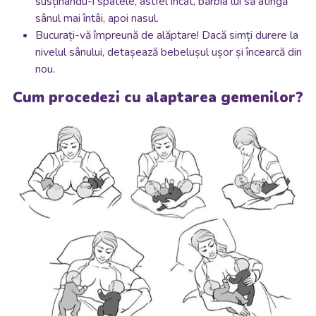
susținându-i spatele, astfel încât, bărbia lui să atingă
sânul mai întâi, apoi nasul.
Bucurați-vă împreună de alăptare! Dacă simți durere la
nivelul sânului, detașează bebelușul ușor și încearcă din
nou.
Cum procedezi cu alaptarea gemenilor?