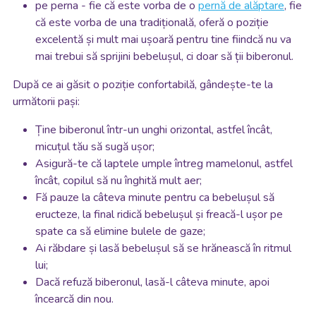
pe perna - fie că este vorba de o
pernă de alăptare
, fie
că este vorba de una tradițională, oferă o poziție
excelentă și mult mai ușoară pentru tine fiindcă nu va
mai trebui să sprijini bebelușul, ci doar să ții biberonul.
După ce ai găsit o poziție confortabilă, gândește-te la
următorii pași:
Ține biberonul într-un unghi orizontal, astfel încât,
micuțul tău să sugă ușor;
Asigură-te că laptele umple întreg mamelonul, astfel
încât, copilul să nu înghită mult aer;
Fă pauze la câteva minute pentru ca bebelușul să
eructeze, la final ridică bebelușul și freacă-l ușor pe
spate ca să elimine bulele de gaze;
Ai răbdare și lasă bebelușul să se hrănească în ritmul
lui;
Dacă refuză biberonul, lasă-l câteva minute, apoi
încearcă din nou.