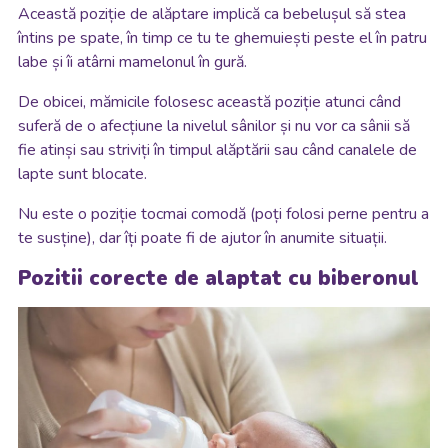
Această poziție de alăptare implică ca bebelușul să stea
întins pe spate, în timp ce tu te ghemuiești peste el în patru
labe și îi atârni mamelonul în gură.
De obicei, mămicile folosesc această poziție atunci când
suferă de o afecțiune la nivelul sânilor și nu vor ca sânii să
fie atinși sau striviți în timpul alăptării sau când canalele de
lapte sunt blocate.
Nu este o poziție tocmai comodă (poți folosi perne pentru a
te susține), dar îți poate fi de ajutor în anumite situații.
Pozitii corecte de alaptat cu biberonul