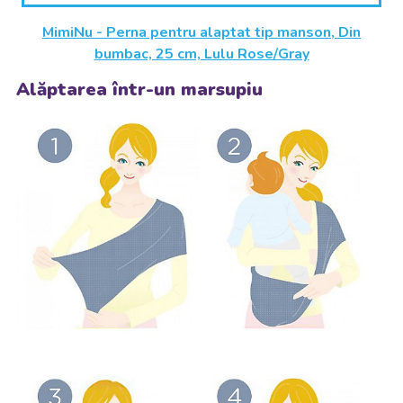
MimiNu - Perna pentru alaptat tip manson, Din
bumbac, 25 cm, Lulu Rose/Gray
Alăptarea într-un marsupiu