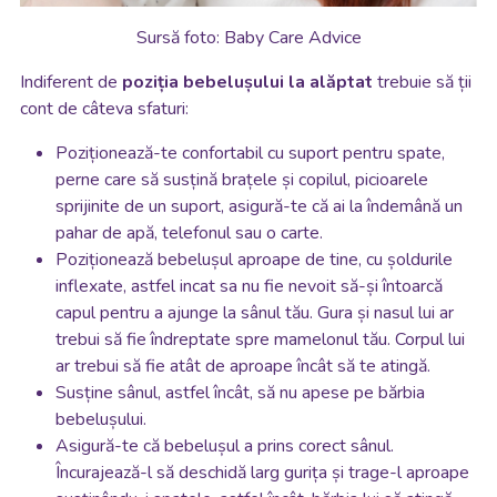
Sursă foto: Baby Care Advice
Indiferent de
poziția bebelușului la alăptat
trebuie să ții
cont de câteva sfaturi:
Poziționează-te confortabil cu suport pentru spate,
perne care să susțină brațele și copilul, picioarele
sprijinite de un suport, asigură-te că ai la îndemână un
pahar de apă, telefonul sau o carte.
Poziționează bebelușul aproape de tine, cu șoldurile
inflexate, astfel incat sa nu fie nevoit să-și întoarcă
capul pentru a ajunge la sânul tău. Gura și nasul lui ar
trebui să fie îndreptate spre mamelonul tău. Corpul lui
ar trebui să fie atât de aproape încât să te atingă.
Susține sânul, astfel încât, să nu apese pe bărbia
bebelușului.
Asigură-te că bebelușul a prins corect sânul.
Încurajează-l să deschidă larg gurița și trage-l aproape