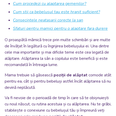
Cum procedezi cu alaptarea gemenilor?
Cum stii ca bebelusul tau este hranit suficient?
Consecintele neatasarii corecte la san
Sfaturi pentru mamici pentru o alaptare fara durere
O proaspătă mămică trece prin multe schimbări și are multe
de învățat în legătură cu îngrijirea bebelușului ei. Una dintre
cele mai importante și mai dificile teme este cea legată de
alăptare. Alăptarea la sân a copilului este benefică și este
recomandată în întreaga lume.
Mama trebuie să găsească
poziții de alăptat
comode atât
pentru ea, cât și pentru bebeluși astfel încât alăptarea să nu
devină neplăcută.
Va fi nevoie de o perioadă de timp în care să te obișnuiești
cu noul născut, cu rutina acestuia și cu alăptarea. Nu te grăbi,
stabilește o conexiune cu bebelușul tău și împreună veți