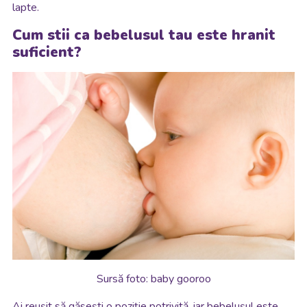
lapte.
Cum stii ca bebelusul tau este hranit
suficient?
Sursă foto: baby gooroo
Ai reușit să găsești o poziție potrivită, iar bebelușul este