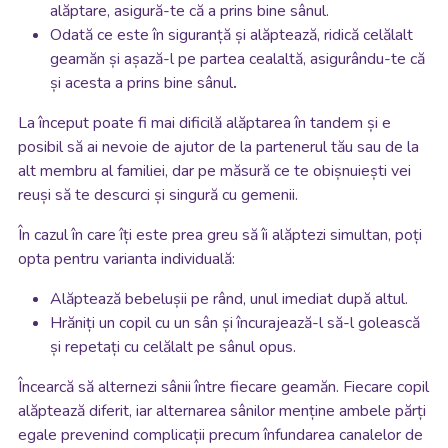
alăptare, asigură-te că a prins bine sânul.
Odată ce este în siguranță și alăptează, ridică celălalt
geamăn și așază-l pe partea cealaltă, asigurându-te că
și acesta a prins bine sânul
.
La început poate fi mai dificilă alăptarea în tandem și e
posibil să ai nevoie de ajutor de la partenerul tău sau de la
alt membru al familiei, dar pe măsură ce te obișnuiești vei
reuși să te descurci și singură cu gemenii.
În cazul în care îți este prea greu să îi alăptezi simultan, poți
opta pentru varianta individuală:
Alăptează bebelușii pe rând, unul imediat după altul.
Hrăniți un copil cu un sân și încurajează-l să-l golească
și repetați cu celălalt pe sânul opus.
Încearcă să alternezi sânii între fiecare geamăn. Fiecare copil
alăptează diferit, iar alternarea sânilor menține ambele părți
egale prevenind complicații precum înfundarea canalelor de