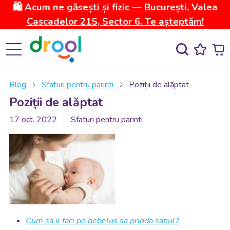
🛍️ Acum ne găsești și fizic — București, Valea
Cascadelor 21S, Sector 6. Te așteptăm!
Blog
Sfaturi pentru parinti
Poziții de alăptat
Poziții de alăptat
17 oct. 2022
Sfaturi pentru parinti
Cum sa il faci pe bebelus sa prinda sanul?