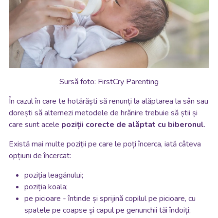
Sursă foto: FirstCry Parenting
În cazul în care te hotărăști să renunți la alăptarea la sân sau
dorești să alternezi metodele de hrănire trebuie să știi și
care sunt acele
poziții corecte de alăptat cu biberonul
.
Există mai multe poziții pe care le poți încerca, iată câteva
opțiuni de încercat:
poziția leagănului;
poziția koala;
pe picioare - întinde și sprijină copilul pe picioare, cu
spatele pe coapse și capul pe genunchii tăi îndoiți;