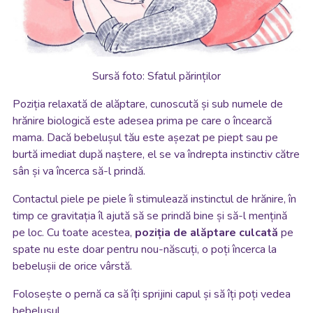
Sursă foto: Sfatul părinților
Poziția relaxată de alăptare, cunoscută și sub numele de
hrănire biologică este adesea prima pe care o încearcă
mama. Dacă bebelușul tău este așezat pe piept sau pe
burtă imediat după naștere, el se va îndrepta instinctiv către
sân și va încerca să-l prindă.
Contactul piele pe piele îi stimulează instinctul de hrănire, în
timp ce gravitația îl ajută să se prindă bine și să-l mențină
pe loc. Cu toate acestea,
poziția de alăptare culcată
pe
spate nu este doar pentru nou-născuți, o poți încerca la
bebelușii de orice vârstă.
Folosește o pernă ca să îți sprijini capul și să îți poți vedea
bebelușul.