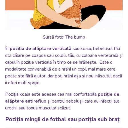
Sursă foto: The bump
În
poziția de alăptare verticală
sau koala, bebelușul tău
stă călare pe coapsa sau șoldul tău, cu coloana vertebrală și
capul în poziție verticală în timp ce se hrănește. Este o
modalitate convenabilă de a hrăni un copil mai mare care
poate sta fără ajutor, dar poți hrăni așa și nou-născutul dacă
îi oferi mult sprijin.
Poziția koala este adesea cea mai confortabilă
poziție de
alăptare antireflux
și pentru bebelușii care au infecții ale
urechii sau tonus muscular scăzut.
Poziția mingii de fotbal sau poziția sub braț