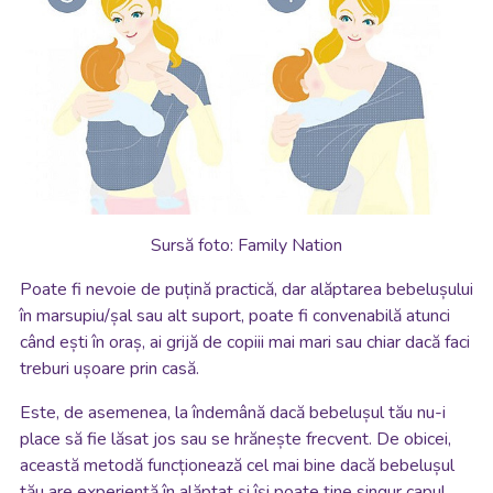
Sursă foto: Family Nation
Poate fi nevoie de puțină practică, dar alăptarea bebelușului
în marsupiu/șal sau alt suport, poate fi convenabilă atunci
când ești în oraș, ai grijă de copiii mai mari sau chiar dacă faci
treburi ușoare prin casă.
Este, de asemenea, la îndemână dacă bebelușul tău nu-i
place să fie lăsat jos sau se hrănește frecvent. De obicei,
această metodă funcționează cel mai bine dacă bebelușul
tău are experiență în alăptat și își poate ține singur capul