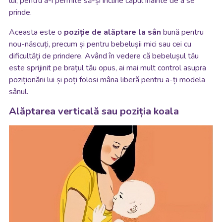
lui, pentru a-i permite să-și încline capul înainte de a se
prinde.
Aceasta este o
poziție de alăptare la sân
bună pentru
nou-născuți, precum și pentru bebelușii mici sau cei cu
dificultăți de prindere. Având în vedere că bebelușul tău
este sprijinit pe brațul tău opus, ai mai mult control asupra
poziționării lui și poți folosi mâna liberă pentru a-ți modela
sânul.
Alăptarea verticală sau poziția koala